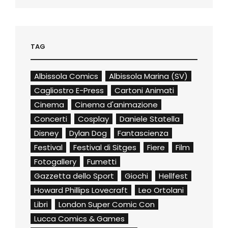
TAG
Albissola Comics
Albissola Marina (SV)
Cagliostro E-Press
Cartoni Animati
Cinema
Cinema d'animazione
Concerti
Cosplay
Daniele Statella
Disney
Dylan Dog
Fantascienza
Festival
Festival di Sitges
Fiere
Film
Fotogallery
Fumetti
Gazzetta dello Sport
Giochi
Hellfest
Howard Phillips Lovecraft
Leo Ortolani
Libri
London Super Comic Con
Lucca Comics & Games