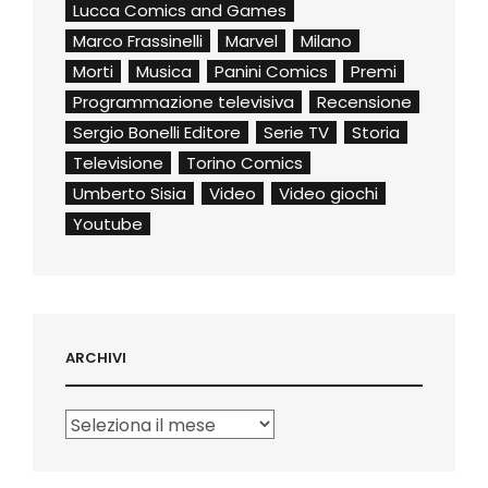
Lucca Comics and Games
Marco Frassinelli
Marvel
Milano
Morti
Musica
Panini Comics
Premi
Programmazione televisiva
Recensione
Sergio Bonelli Editore
Serie TV
Storia
Televisione
Torino Comics
Umberto Sisia
Video
Video giochi
Youtube
ARCHIVI
Archivi