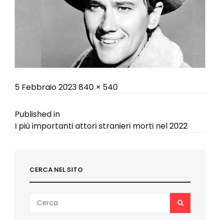
Posted
Full
5 Febbraio 2023
840 × 540
on
size
Navigazione
Published in
I più importanti attori stranieri morti nel 2022
articoli
CERCA NEL SITO
Search
SEARCH
for: