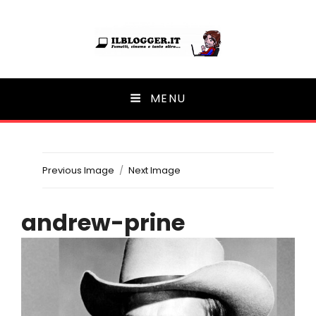
Ilblogger.it
MENU
Il portalino di blog |
Previous Image
Next Image
andrew-prine