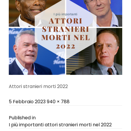
Attori stranieri morti 2022
Posted
Full
5 Febbraio 2023
940 × 788
on
size
Navigazione
Published in
I più importanti attori stranieri morti nel 2022
articoli