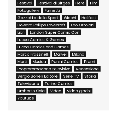
Festival
Festival di Sitges
Fiere
Film
Fotogallery
Fumetti
Gazzetta dello Sport
Giochi
Hellfest
Howard Phillips Lovecraft
Leo Ortolani
Libri
London Super Comic Con
Lucca Comics & Games
Lucca Comics and Games
Marco Frassinelli
Marvel
Milano
Morti
Musica
Panini Comics
Premi
Programmazione televisiva
Recensione
Sergio Bonelli Editore
Serie TV
Storia
Televisione
Torino Comics
Umberto Sisia
Video
Video giochi
Youtube