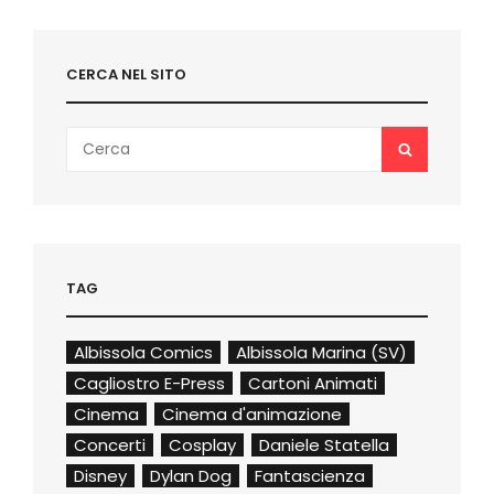
CERCA NEL SITO
Search
SEARCH
for:
TAG
Albissola Comics
Albissola Marina (SV)
Cagliostro E-Press
Cartoni Animati
Cinema
Cinema d'animazione
Concerti
Cosplay
Daniele Statella
Disney
Dylan Dog
Fantascienza