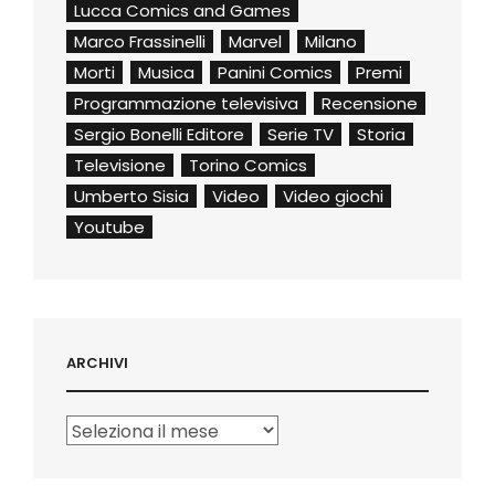
Lucca Comics and Games
Marco Frassinelli
Marvel
Milano
Morti
Musica
Panini Comics
Premi
Programmazione televisiva
Recensione
Sergio Bonelli Editore
Serie TV
Storia
Televisione
Torino Comics
Umberto Sisia
Video
Video giochi
Youtube
ARCHIVI
Archivi