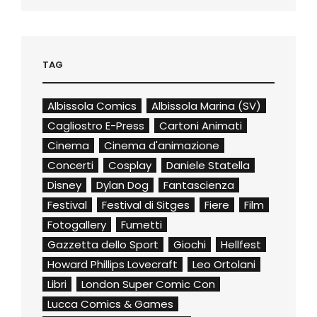
TAG
Albissola Comics
Albissola Marina (SV)
Cagliostro E-Press
Cartoni Animati
Cinema
Cinema d'animazione
Concerti
Cosplay
Daniele Statella
Disney
Dylan Dog
Fantascienza
Festival
Festival di Sitges
Fiere
Film
Fotogallery
Fumetti
Gazzetta dello Sport
Giochi
Hellfest
Howard Phillips Lovecraft
Leo Ortolani
Libri
London Super Comic Con
Lucca Comics & Games