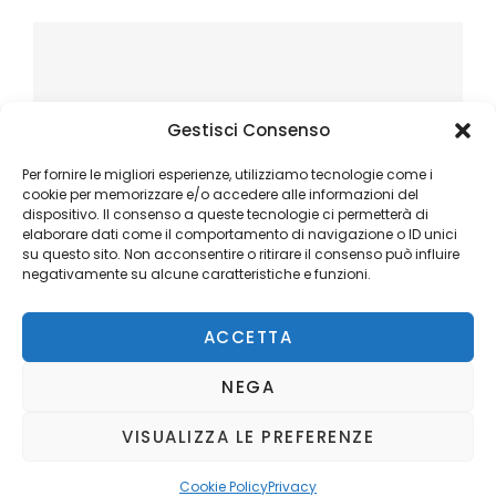
Gestisci Consenso
Per fornire le migliori esperienze, utilizziamo tecnologie come i
cookie per memorizzare e/o accedere alle informazioni del
dispositivo. Il consenso a queste tecnologie ci permetterà di
elaborare dati come il comportamento di navigazione o ID unici
su questo sito. Non acconsentire o ritirare il consenso può influire
negativamente su alcune caratteristiche e funzioni.
ACCETTA
NEGA
VISUALIZZA LE PREFERENZE
Copyright © 2026
Ilblogger.it
. All Rights Reserved.
Privacy
Catch Mag by
Catch Themes
Cookie Policy
Privacy