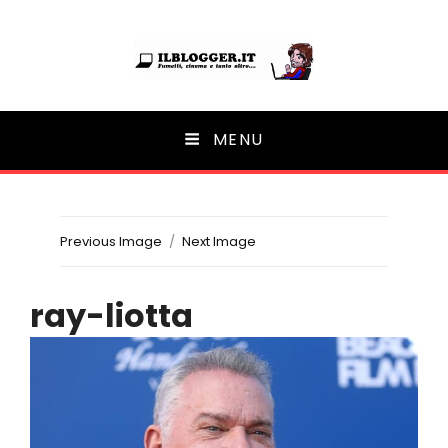
Ilblogger.it
MENU
Il portalino di blog |
Previous Image
Next Image
ray-liotta