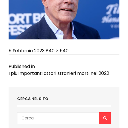
Posted
Full
5 Febbraio 2023
840 × 540
on
size
Navigazione
Published in
I più importanti attori stranieri morti nel 2022
articoli
CERCA NEL SITO
Search
SEARCH
for: