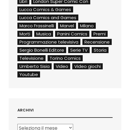
Libri
London Super Comic Con
Lucca Comics & Games
Lucca Comics and Games
Marco Frassinelli
Marvel
Milano
Morti
Musica
Panini Comics
Premi
Programmazione televisiva
Recensione
Sergio Bonelli Editore
Serie TV
Storia
Televisione
Torino Comics
Umberto Sisia
Video
Video giochi
Youtube
ARCHIVI
Archivi