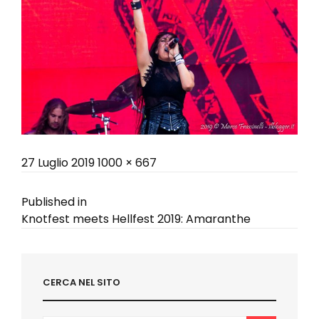
Posted
Full
27 Luglio 2019
1000 × 667
on
size
Navigazione
Published in
Knotfest meets Hellfest 2019: Amaranthe
articoli
CERCA NEL SITO