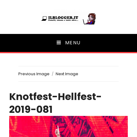
Ilblogger.it
MENU
Il portalino di blog |
Previous Image
Next Image
Knotfest-Hellfest-
2019-081