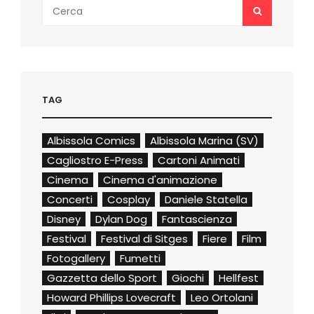
Search
SEARCH
for:
TAG
Albissola Comics
Albissola Marina (SV)
Cagliostro E-Press
Cartoni Animati
Cinema
Cinema d'animazione
Concerti
Cosplay
Daniele Statella
Disney
Dylan Dog
Fantascienza
Festival
Festival di Sitges
Fiere
Film
Fotogallery
Fumetti
Gazzetta dello Sport
Giochi
Hellfest
Howard Phillips Lovecraft
Leo Ortolani