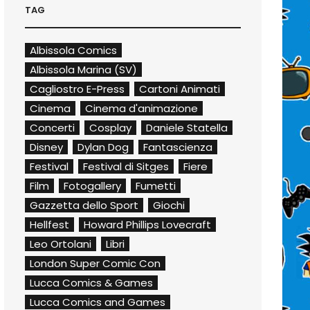
TAG
Albissola Comics
Albissola Marina (SV)
Cagliostro E-Press
Cartoni Animati
Cinema
Cinema d'animazione
Concerti
Cosplay
Daniele Statella
Disney
Dylan Dog
Fantascienza
Festival
Festival di Sitges
Fiere
Film
Fotogallery
Fumetti
Gazzetta dello Sport
Giochi
Hellfest
Howard Phillips Lovecraft
Leo Ortolani
Libri
London Super Comic Con
Lucca Comics & Games
Lucca Comics and Games