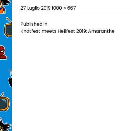
Posted
Full
27 Luglio 2019
1000 × 667
on
size
Navigazione
Published in
Knotfest meets Hellfest 2019: Amaranthe
articoli