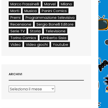
Marco Frassinelli
Marvel
Milano
Morti
Musica
Panini Comics
Premi
Programmazione televisiva
Recensione
Sergio Bonelli Editore
Serie TV
Storia
Televisione
Torino Comics
Umberto Sisia
Video
Video giochi
Youtube
ARCHIVI
Archivi