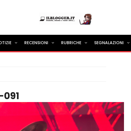
Ilblogger.it
OTIZIE
RECENSIONI
RUBRICHE
SEGNALAZIONI
Il portalino di blog |
-091