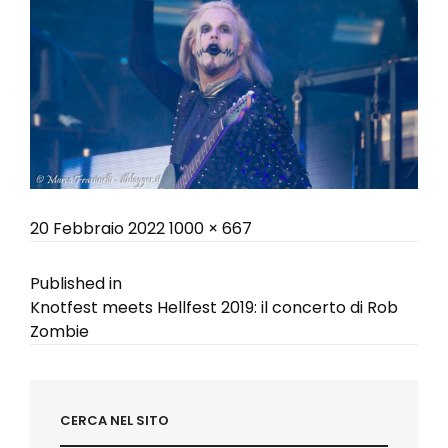
Posted
Full
20 Febbraio 2022
1000 × 667
on
size
Navigazione
Published in
Knotfest meets Hellfest 2019: il concerto di Rob
articoli
Zombie
CERCA NEL SITO