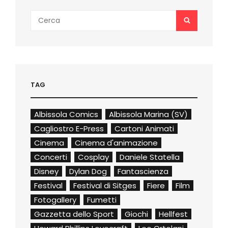
Search
SEARCH
for:
TAG
Albissola Comics
Albissola Marina (SV)
Cagliostro E-Press
Cartoni Animati
Cinema
Cinema d'animazione
Concerti
Cosplay
Daniele Statella
Disney
Dylan Dog
Fantascienza
Festival
Festival di Sitges
Fiere
Film
Fotogallery
Fumetti
Gazzetta dello Sport
Giochi
Hellfest