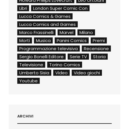
Howard Phillips Lovecraft
Leo Ortolani
Libri
London Super Comic Con
Lucca Comics & Games
Lucca Comics and Games
Marco Frassinelli
Marvel
Milano
Morti
Musica
Panini Comics
Premi
Programmazione televisiva
Recensione
Sergio Bonelli Editore
Serie TV
Storia
Televisione
Torino Comics
Umberto Sisia
Video
Video giochi
Youtube
ARCHIVI