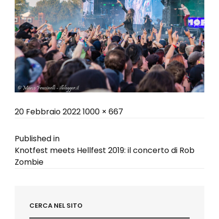
Posted
Full
20 Febbraio 2022
1000 × 667
on
size
Navigazione
Published in
Knotfest meets Hellfest 2019: il concerto di Rob
articoli
Zombie
CERCA NEL SITO