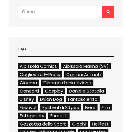
Search
SEARCH
for:
TAG
Albissola Comics
Albissola Marina (SV)
Cagliostro E-Press
Cartoni Animati
Cinema
Cinema d'animazione
Concerti
Cosplay
Daniele Statella
Disney
Dylan Dog
Fantascienza
Festival
Festival di Sitges
Fiere
Film
Fotogallery
Fumetti
Gazzetta dello Sport
Giochi
Hellfest