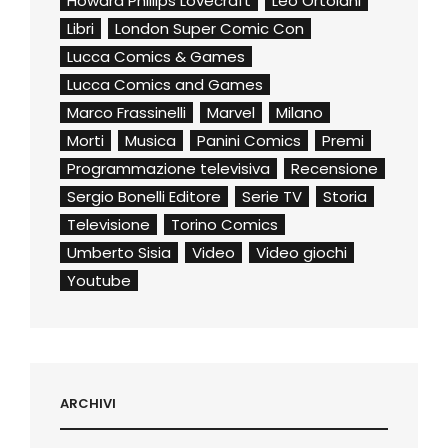
Howard Phillips Lovecraft
Leo Ortolani
Libri
London Super Comic Con
Lucca Comics & Games
Lucca Comics and Games
Marco Frassinelli
Marvel
Milano
Morti
Musica
Panini Comics
Premi
Programmazione televisiva
Recensione
Sergio Bonelli Editore
Serie TV
Storia
Televisione
Torino Comics
Umberto Sisia
Video
Video giochi
Youtube
ARCHIVI