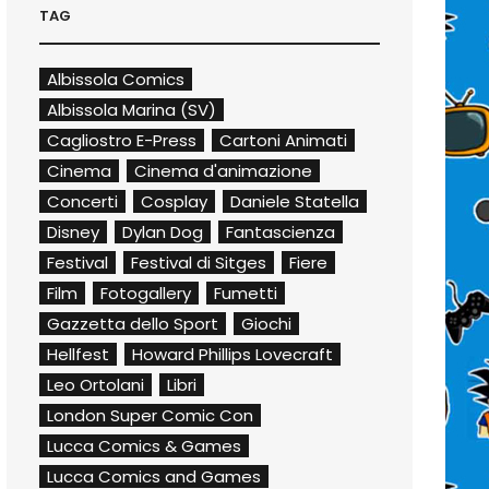
TAG
Albissola Comics
Albissola Marina (SV)
Cagliostro E-Press
Cartoni Animati
Cinema
Cinema d'animazione
Concerti
Cosplay
Daniele Statella
Disney
Dylan Dog
Fantascienza
Festival
Festival di Sitges
Fiere
Film
Fotogallery
Fumetti
Gazzetta dello Sport
Giochi
Hellfest
Howard Phillips Lovecraft
Leo Ortolani
Libri
London Super Comic Con
Lucca Comics & Games
Lucca Comics and Games