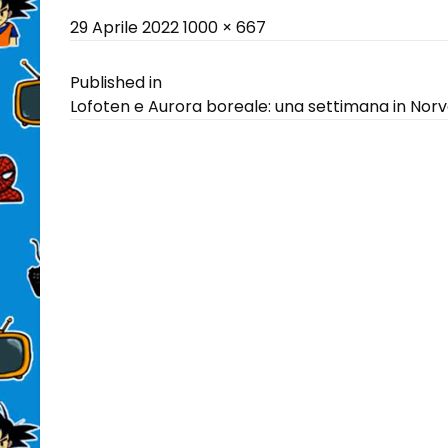
Posted
Full
29 Aprile 2022
1000 × 667
on
size
Navigazione
Published in
Lofoten e Aurora boreale: una settimana in Norv
articoli