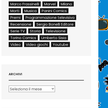
Marco Frassinelli
Marvel
Milano
Morti
Musica
Panini Comics
Premi
Programmazione televisiva
Recensione
Sergio Bonelli Editore
Serie TV
Storia
Televisione
Torino Comics
Umberto Sisia
Video
Video giochi
Youtube
ARCHIVI
Archivi