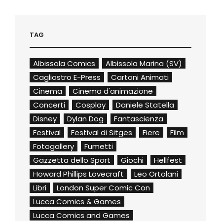
TAG
Albissola Comics
Albissola Marina (SV)
Cagliostro E-Press
Cartoni Animati
Cinema
Cinema d'animazione
Concerti
Cosplay
Daniele Statella
Disney
Dylan Dog
Fantascienza
Festival
Festival di Sitges
Fiere
Film
Fotogallery
Fumetti
Gazzetta dello Sport
Giochi
Hellfest
Howard Phillips Lovecraft
Leo Ortolani
Libri
London Super Comic Con
Lucca Comics & Games
Lucca Comics and Games