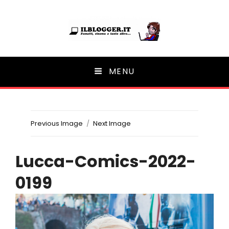
Ilblogger.it
MENU
Il portalino di blog |
Previous Image
Next Image
Lucca-Comics-2022-
0199