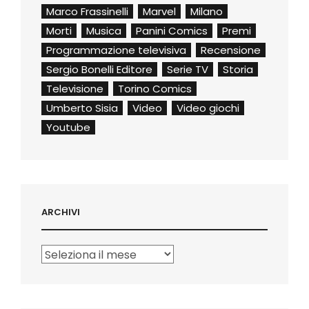
Marco Frassinelli
Marvel
Milano
Morti
Musica
Panini Comics
Premi
Programmazione televisiva
Recensione
Sergio Bonelli Editore
Serie TV
Storia
Televisione
Torino Comics
Umberto Sisia
Video
Video giochi
Youtube
ARCHIVI
Archivi