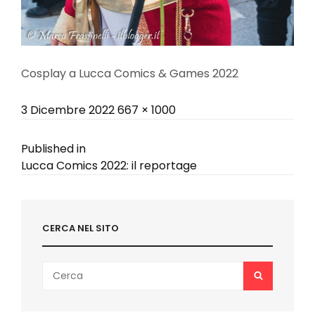
Cosplay a Lucca Comics & Games 2022
Posted
Full
3 Dicembre 2022
667 × 1000
on
size
Navigazione
Published in
Lucca Comics 2022: il reportage
articoli
CERCA NEL SITO
Search
SEARCH
for: