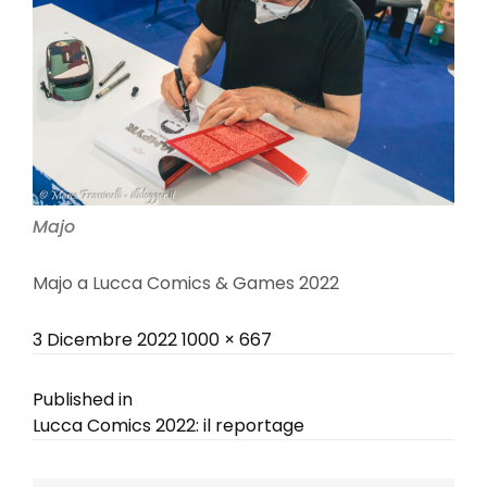
Majo
Majo a Lucca Comics & Games 2022
Posted
Full
3 Dicembre 2022
1000 × 667
on
size
Navigazione
Published in
Lucca Comics 2022: il reportage
articoli