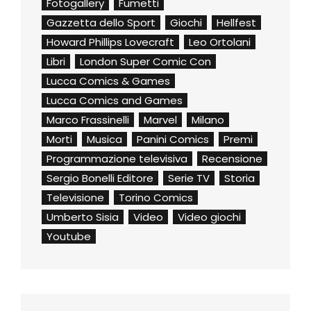
Fotogallery
Fumetti
Gazzetta dello Sport
Giochi
Hellfest
Howard Phillips Lovecraft
Leo Ortolani
Libri
London Super Comic Con
Lucca Comics & Games
Lucca Comics and Games
Marco Frassinelli
Marvel
Milano
Morti
Musica
Panini Comics
Premi
Programmazione televisiva
Recensione
Sergio Bonelli Editore
Serie TV
Storia
Televisione
Torino Comics
Umberto Sisia
Video
Video giochi
Youtube