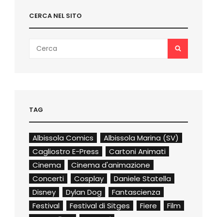
CERCA NEL SITO
Search
SEARCH
for:
TAG
Albissola Comics
Albissola Marina (SV)
Cagliostro E-Press
Cartoni Animati
Cinema
Cinema d'animazione
Concerti
Cosplay
Daniele Statella
Disney
Dylan Dog
Fantascienza
Festival
Festival di Sitges
Fiere
Film