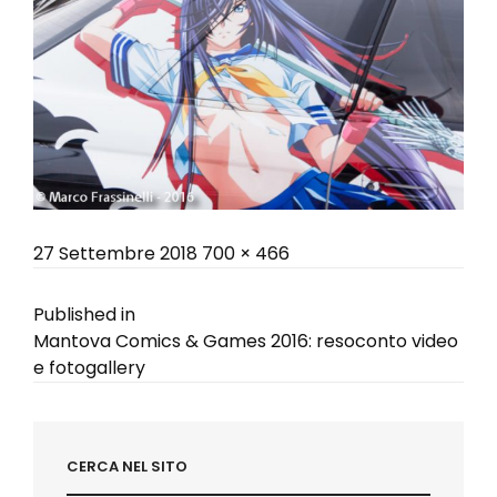
Posted
Full
27 Settembre 2018
700 × 466
on
size
Navigazione
Published in
Mantova Comics & Games 2016: resoconto video
articoli
e fotogallery
CERCA NEL SITO