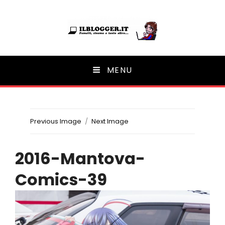
Ilblogger.it
MENU
Il portalino di blog |
Previous Image
Next Image
2016-Mantova-
Comics-39