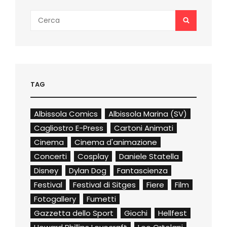
Search
SEARCH
for:
TAG
Albissola Comics
Albissola Marina (SV)
Cagliostro E-Press
Cartoni Animati
Cinema
Cinema d'animazione
Concerti
Cosplay
Daniele Statella
Disney
Dylan Dog
Fantascienza
Festival
Festival di Sitges
Fiere
Film
Fotogallery
Fumetti
Gazzetta dello Sport
Giochi
Hellfest