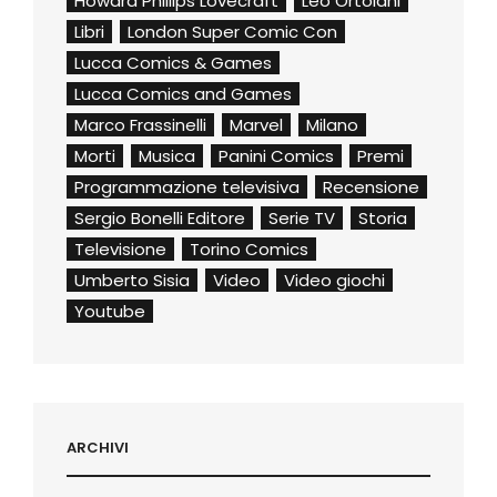
Howard Phillips Lovecraft
Leo Ortolani
Libri
London Super Comic Con
Lucca Comics & Games
Lucca Comics and Games
Marco Frassinelli
Marvel
Milano
Morti
Musica
Panini Comics
Premi
Programmazione televisiva
Recensione
Sergio Bonelli Editore
Serie TV
Storia
Televisione
Torino Comics
Umberto Sisia
Video
Video giochi
Youtube
ARCHIVI