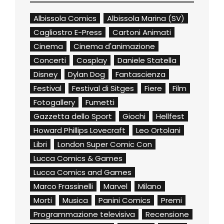
Albissola Comics
Albissola Marina (SV)
Cagliostro E-Press
Cartoni Animati
Cinema
Cinema d'animazione
Concerti
Cosplay
Daniele Statella
Disney
Dylan Dog
Fantascienza
Festival
Festival di Sitges
Fiere
Film
Fotogallery
Fumetti
Gazzetta dello Sport
Giochi
Hellfest
Howard Phillips Lovecraft
Leo Ortolani
Libri
London Super Comic Con
Lucca Comics & Games
Lucca Comics and Games
Marco Frassinelli
Marvel
Milano
Morti
Musica
Panini Comics
Premi
Programmazione televisiva
Recensione