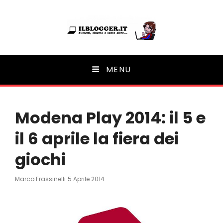
Ilblogger.it
MENU
Il portalino di blog |
Modena Play 2014: il 5 e
il 6 aprile la fiera dei
giochi
Posted
Marco Frassinelli
5 Aprile 2014
On