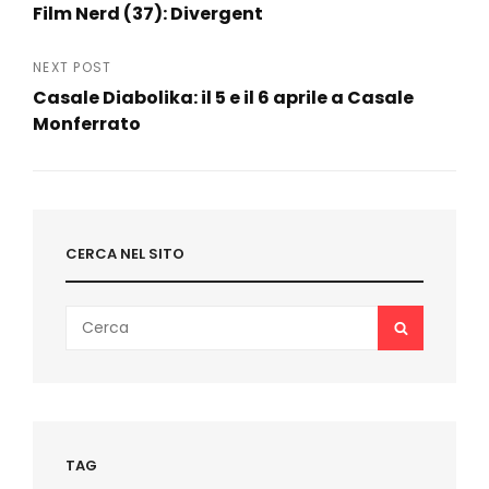
Film Nerd (37): Divergent
articoli
Previous
Post
NEXT POST
Casale Diabolika: il 5 e il 6 aprile a Casale
Monferrato
Next
Post
CERCA NEL SITO
Search
SEARCH
for:
TAG