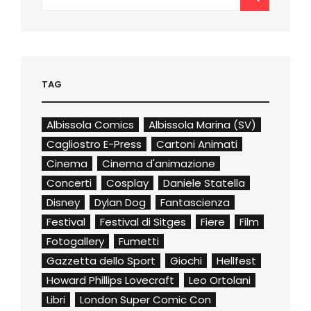
for:
TAG
Albissola Comics
Albissola Marina (SV)
Cagliostro E-Press
Cartoni Animati
Cinema
Cinema d'animazione
Concerti
Cosplay
Daniele Statella
Disney
Dylan Dog
Fantascienza
Festival
Festival di Sitges
Fiere
Film
Fotogallery
Fumetti
Gazzetta dello Sport
Giochi
Hellfest
Howard Phillips Lovecraft
Leo Ortolani
Libri
London Super Comic Con