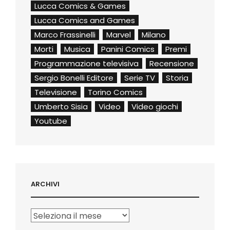
Lucca Comics & Games
Lucca Comics and Games
Marco Frassinelli
Marvel
Milano
Morti
Musica
Panini Comics
Premi
Programmazione televisiva
Recensione
Sergio Bonelli Editore
Serie TV
Storia
Televisione
Torino Comics
Umberto Sisia
Video
Video giochi
Youtube
ARCHIVI
Archivi