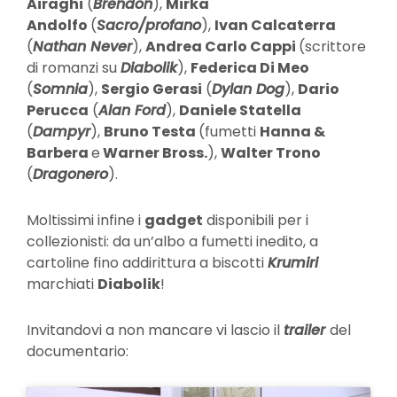
Airaghi
(
Brendon
),
Mirka
Andolfo
(
Sacro/profano
),
Ivan Calcaterra
(
Nathan Never
),
Andrea Carlo Cappi
(scrittore
di romanzi su
Diabolik
),
Federica Di Meo
(
Somnia
),
Sergio Gerasi
(
Dylan Dog
),
Dario
Perucca
(
Alan Ford
),
Daniele Statella
(
Dampyr
),
Bruno Testa
(fumetti
Hanna &
Barbera
e
Warner Bross.
),
Walter Trono
(
Dragonero
).
Moltissimi infine i
gadget
disponibili per i
collezionisti: da un’albo a fumetti inedito, a
cartoline fino addirittura a biscotti
Krumiri
marchiati
Diabolik
!
Invitandovi a non mancare vi lascio il
trailer
del
documentario: