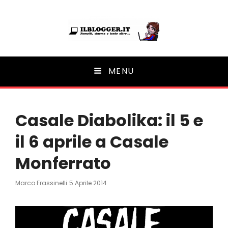
Ilblogger.it
MENU
Il portalino di blog |
Casale Diabolika: il 5 e
il 6 aprile a Casale
Monferrato
Posted
Marco Frassinelli
5 Aprile 2014
On