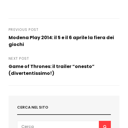
Navigazione
PREVIOUS POST
Modena Play 2014: il 5 e il 6 aprile la fiera dei
articoli
giochi
Previous
Post
NEXT POST
Game of Thrones: il trailer “onesto”
(divertentissimo!)
Next
Post
CERCA NEL SITO
Search
SEARCH