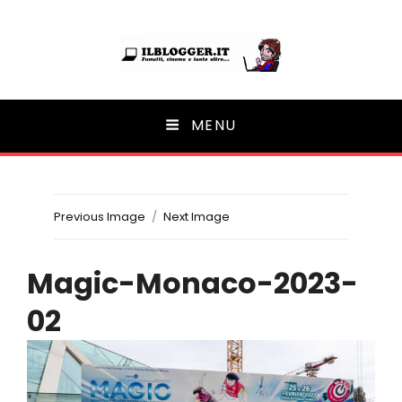
Ilblogger.it
MENU
Il portalino di blog |
Previous Image
Next Image
Magic-Monaco-2023-
02