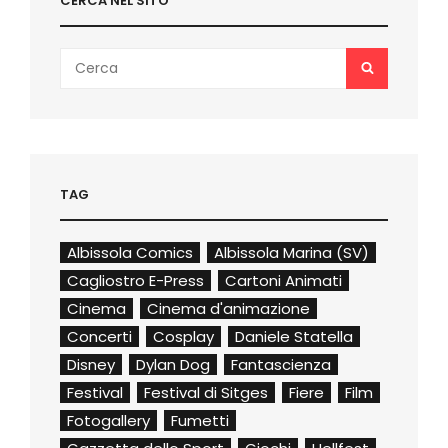
CERCA NEL SITO
Search
SEARCH
for:
TAG
Albissola Comics
Albissola Marina (SV)
Cagliostro E-Press
Cartoni Animati
Cinema
Cinema d'animazione
Concerti
Cosplay
Daniele Statella
Disney
Dylan Dog
Fantascienza
Festival
Festival di Sitges
Fiere
Film
Fotogallery
Fumetti