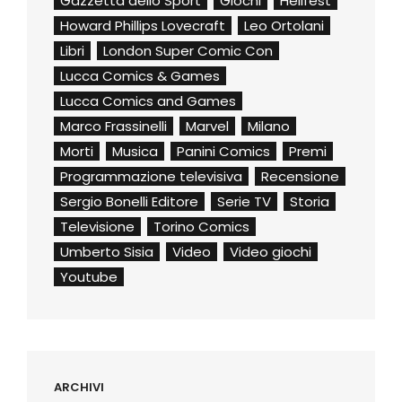
Gazzetta dello Sport
Giochi
Hellfest
Howard Phillips Lovecraft
Leo Ortolani
Libri
London Super Comic Con
Lucca Comics & Games
Lucca Comics and Games
Marco Frassinelli
Marvel
Milano
Morti
Musica
Panini Comics
Premi
Programmazione televisiva
Recensione
Sergio Bonelli Editore
Serie TV
Storia
Televisione
Torino Comics
Umberto Sisia
Video
Video giochi
Youtube
ARCHIVI