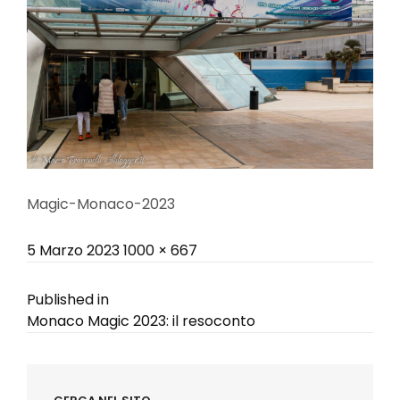
Magic-Monaco-2023
Posted
Full
5 Marzo 2023
1000 × 667
on
size
Navigazione
Published in
Monaco Magic 2023: il resoconto
articoli