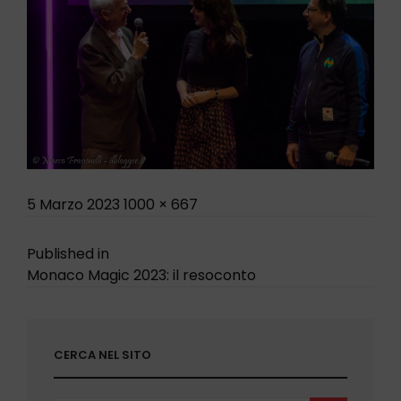
Posted
Full
5 Marzo 2023
1000 × 667
on
size
Navigazione
Published in
Monaco Magic 2023: il resoconto
articoli
CERCA NEL SITO