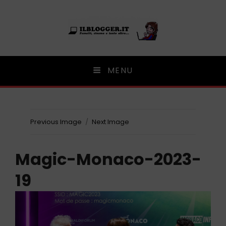
Ilblogger.it
MENU
Il portalino di blog |
Previous Image
Next Image
Magic-Monaco-2023-
19