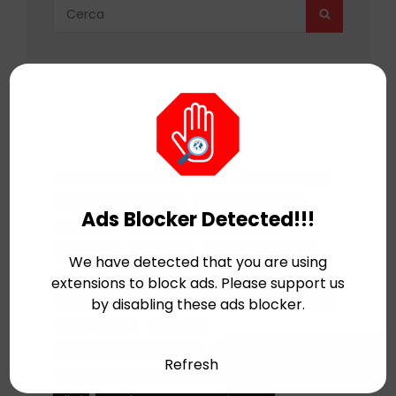
Search
SEARCH
for:
TAG
Albissola Comics
Albissola Marina (SV)
Cagliostro E-Press
Cartoni Animati
Ads Blocker Detected!!!
Cinema
Cinema d'animazione
Concerti
Cosplay
Daniele Statella
We have detected that you are using
Disney
Dylan Dog
Fantascienza
extensions to block ads. Please support us
Festival
Festival di Sitges
Fiere
Film
by disabling these ads blocker.
Fotogallery
Fumetti
Gazzetta dello Sport
Giochi
Hellfest
Refresh
Howard Phillips Lovecraft
Leo Ortolani