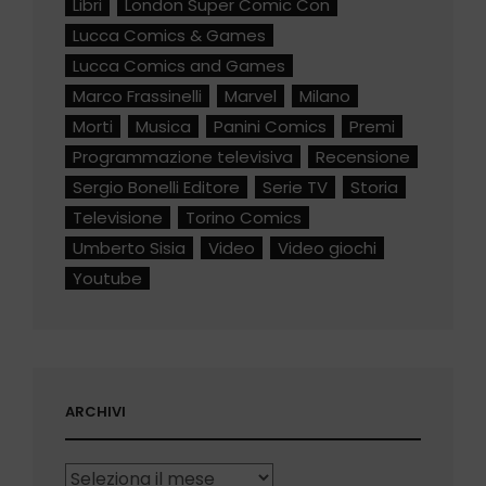
Libri
London Super Comic Con
Lucca Comics & Games
Lucca Comics and Games
Marco Frassinelli
Marvel
Milano
Morti
Musica
Panini Comics
Premi
Programmazione televisiva
Recensione
Sergio Bonelli Editore
Serie TV
Storia
Televisione
Torino Comics
Umberto Sisia
Video
Video giochi
Youtube
ARCHIVI
Archivi