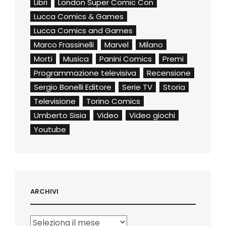
Libri
London Super Comic Con
Lucca Comics & Games
Lucca Comics and Games
Marco Frassinelli
Marvel
Milano
Morti
Musica
Panini Comics
Premi
Programmazione televisiva
Recensione
Sergio Bonelli Editore
Serie TV
Storia
Televisione
Torino Comics
Umberto Sisia
Video
Video giochi
Youtube
ARCHIVI
Archivi