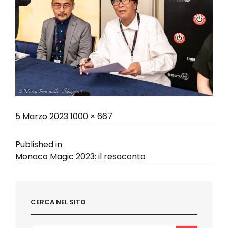
Posted
Full
5 Marzo 2023
1000 × 667
on
size
Navigazione
Published in
Monaco Magic 2023: il resoconto
articoli
CERCA NEL SITO