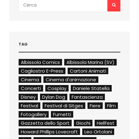
Search
SEARCH
for:
TAG
Albissola Comics
Albissola Marina (SV)
Cagliostro E-Press
Cartoni Animati
Cinema
Cinema d'animazione
Concerti
Cosplay
Daniele Statella
Disney
Dylan Dog
Fantascienza
Festival
Festival di Sitges
Fiere
Film
Fotogallery
Fumetti
Gazzetta dello Sport
Giochi
Hellfest
Howard Phillips Lovecraft
Leo Ortolani