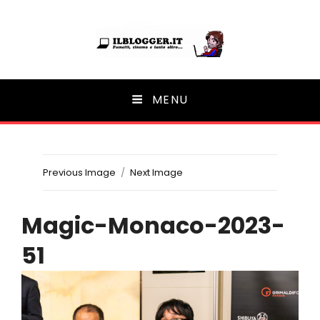
Ilblogger.it
MENU
Il portalino di blog |
Previous Image
Next Image
Magic-Monaco-2023-
51