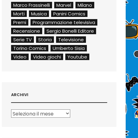
Marco Frassinelli
Marvel
Milano
Morti
Musica
Panini Comics
Premi
Programmazione televisiva
Recensione
Sergio Bonelli Editore
Serie TV
Storia
Televisione
Torino Comics
Umberto Sisia
Video
Video giochi
Youtube
ARCHIVI
Archivi