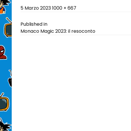
Posted
Full
5 Marzo 2023
1000 × 667
on
size
Navigazione
Published in
Monaco Magic 2023: il resoconto
articoli