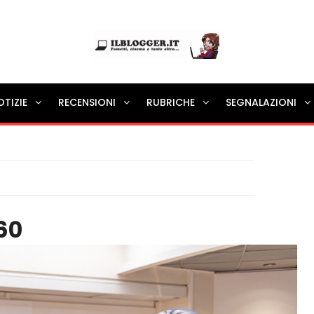
Ilblogger.it
OTIZIE
RECENSIONI
RUBRICHE
SEGNALAZIONI
Il portalino di blog |
60