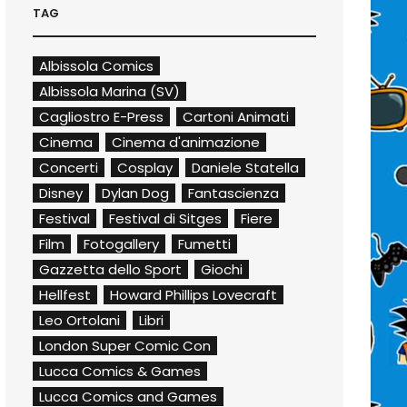
TAG
Albissola Comics
Albissola Marina (SV)
Cagliostro E-Press
Cartoni Animati
Cinema
Cinema d'animazione
Concerti
Cosplay
Daniele Statella
Disney
Dylan Dog
Fantascienza
Festival
Festival di Sitges
Fiere
Film
Fotogallery
Fumetti
Gazzetta dello Sport
Giochi
Hellfest
Howard Phillips Lovecraft
Leo Ortolani
Libri
London Super Comic Con
Lucca Comics & Games
Lucca Comics and Games