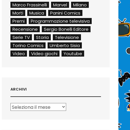
Marco Frassinelli
Marvel
Milano
Morti
Musica
Panini Comics
Premi
Programmazione televisiva
Recensione
Sergio Bonelli Editore
Serie TV
Storia
Televisione
Torino Comics
Umberto Sisia
Video
Video giochi
Youtube
ARCHIVI
Archivi