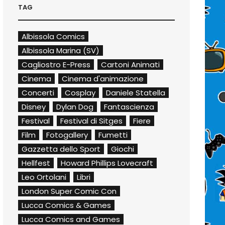
TAG
Albissola Comics
Albissola Marina (SV)
Cagliostro E-Press
Cartoni Animati
Cinema
Cinema d'animazione
Concerti
Cosplay
Daniele Statella
Disney
Dylan Dog
Fantascienza
Festival
Festival di Sitges
Fiere
Film
Fotogallery
Fumetti
Gazzetta dello Sport
Giochi
Hellfest
Howard Phillips Lovecraft
Leo Ortolani
Libri
London Super Comic Con
Lucca Comics & Games
Lucca Comics and Games