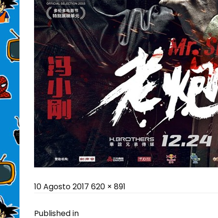
Posted
Full
10 Agosto 2017
620 × 891
on
size
Navigazione
Published in