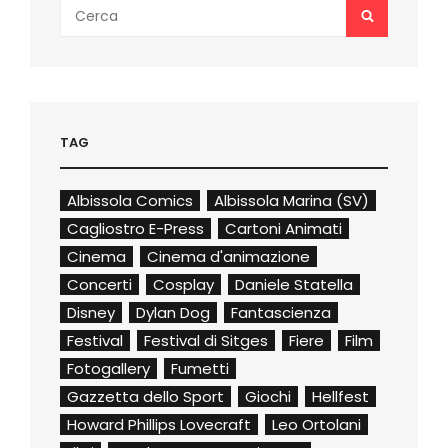
Search
SEARCH
for:
TAG
Albissola Comics
Albissola Marina (SV)
Cagliostro E-Press
Cartoni Animati
Cinema
Cinema d'animazione
Concerti
Cosplay
Daniele Statella
Disney
Dylan Dog
Fantascienza
Festival
Festival di Sitges
Fiere
Film
Fotogallery
Fumetti
Gazzetta dello Sport
Giochi
Hellfest
Howard Phillips Lovecraft
Leo Ortolani