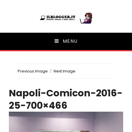
Ilblogger.it
MENU
Il portalino di blog |
Previous Image
Next Image
Napoli-Comicon-2016-
25-700×466