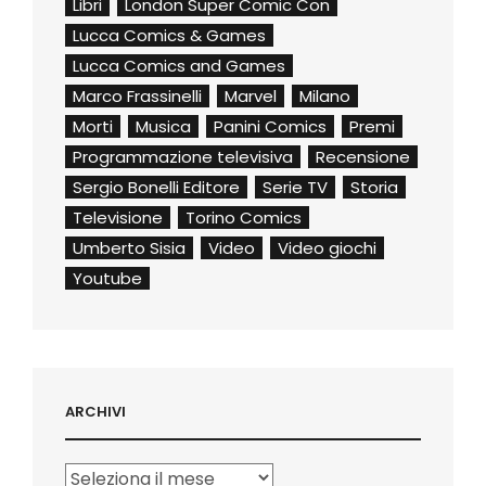
Libri
London Super Comic Con
Lucca Comics & Games
Lucca Comics and Games
Marco Frassinelli
Marvel
Milano
Morti
Musica
Panini Comics
Premi
Programmazione televisiva
Recensione
Sergio Bonelli Editore
Serie TV
Storia
Televisione
Torino Comics
Umberto Sisia
Video
Video giochi
Youtube
ARCHIVI
Archivi