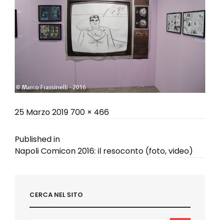
Posted
Full
25 Marzo 2019
700 × 466
on
size
Navigazione
Published in
Napoli Comicon 2016: il resoconto (foto, video)
articoli
CERCA NEL SITO