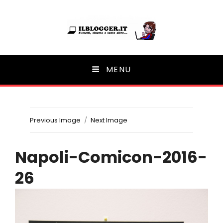
Ilblogger.it
MENU
Il portalino di blog |
Previous Image
Next Image
Napoli-Comicon-2016-
26