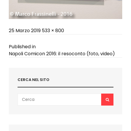
Posted
Full
25 Marzo 2019
533 × 800
on
size
Navigazione
Published in
Napoli Comicon 2016: il resoconto (foto, video)
articoli
CERCA NEL SITO
Search
SEARCH
for: