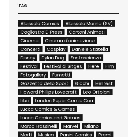
TAG
Albissola Comics
Albissola Marina (SV)
Cagliostro E-Press
Cartoni Animati
Cinema
Cinema d'animazione
Concerti
Cosplay
Daniele Statella
Disney
Dylan Dog
Fantascienza
Festival
Festival di Sitges
Fiere
Film
Fotogallery
Fumetti
Gazzetta dello Sport
Giochi
Hellfest
Howard Phillips Lovecraft
Leo Ortolani
Libri
London Super Comic Con
Lucca Comics & Games
Lucca Comics and Games
Marco Frassinelli
Marvel
Milano
Morti
Musica
Panini Comics
Premi