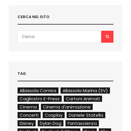
CERCA NEL SITO
Search
SEARCH
for:
TAG
Albissola Comics
Albissola Marina (SV)
Cagliostro E-Press
Cartoni Animati
Cinema
Cinema d'animazione
Concerti
Cosplay
Daniele Statella
Disney
Dylan Dog
Fantascienza