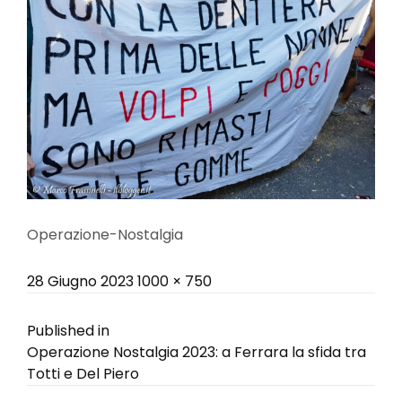
Operazione-Nostalgia
Posted
Full
28 Giugno 2023
1000 × 750
on
size
Navigazione
Published in
Operazione Nostalgia 2023: a Ferrara la sfida tra
articoli
Totti e Del Piero