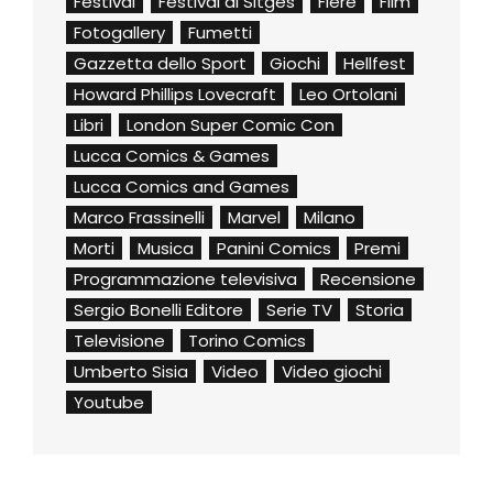
Festival
Festival di Sitges
Fiere
Film
Fotogallery
Fumetti
Gazzetta dello Sport
Giochi
Hellfest
Howard Phillips Lovecraft
Leo Ortolani
Libri
London Super Comic Con
Lucca Comics & Games
Lucca Comics and Games
Marco Frassinelli
Marvel
Milano
Morti
Musica
Panini Comics
Premi
Programmazione televisiva
Recensione
Sergio Bonelli Editore
Serie TV
Storia
Televisione
Torino Comics
Umberto Sisia
Video
Video giochi
Youtube