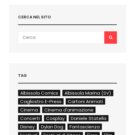
CERCA NEL SITO
Search
SEARCH
for:
TAG
Albissola Comics
Albissola Marina (SV)
Cagliostro E-Press
Cartoni Animati
Cinema
Cinema d'animazione
Concerti
Cosplay
Daniele Statella
Disney
Dylan Dog
Fantascienza