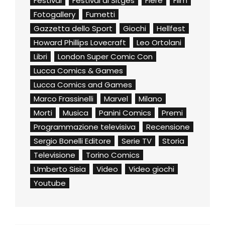
Festival
Festival di Sitges
Fiere
Film
Fotogallery
Fumetti
Gazzetta dello Sport
Giochi
Hellfest
Howard Phillips Lovecraft
Leo Ortolani
Libri
London Super Comic Con
Lucca Comics & Games
Lucca Comics and Games
Marco Frassinelli
Marvel
Milano
Morti
Musica
Panini Comics
Premi
Programmazione televisiva
Recensione
Sergio Bonelli Editore
Serie TV
Storia
Televisione
Torino Comics
Umberto Sisia
Video
Video giochi
Youtube