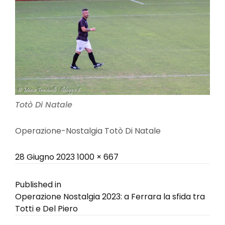
Totò Di Natale
Operazione-Nostalgia Totò Di Natale
Posted
Full
28 Giugno 2023
1000 × 667
on
size
Navigazione
Published in
Operazione Nostalgia 2023: a Ferrara la sfida tra
articoli
Totti e Del Piero