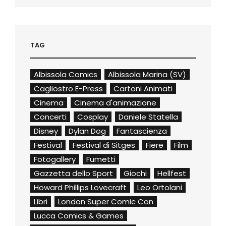
TAG
Albissola Comics
Albissola Marina (SV)
Cagliostro E-Press
Cartoni Animati
Cinema
Cinema d'animazione
Concerti
Cosplay
Daniele Statella
Disney
Dylan Dog
Fantascienza
Festival
Festival di Sitges
Fiere
Film
Fotogallery
Fumetti
Gazzetta dello Sport
Giochi
Hellfest
Howard Phillips Lovecraft
Leo Ortolani
Libri
London Super Comic Con
Lucca Comics & Games