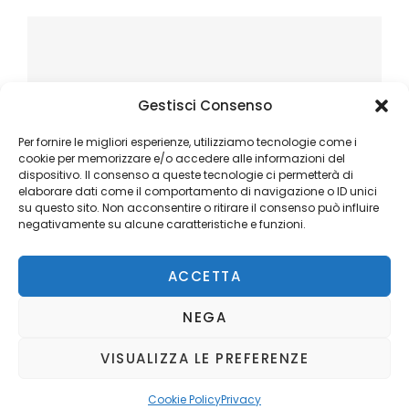
Gestisci Consenso
Per fornire le migliori esperienze, utilizziamo tecnologie come i
cookie per memorizzare e/o accedere alle informazioni del
dispositivo. Il consenso a queste tecnologie ci permetterà di
elaborare dati come il comportamento di navigazione o ID unici
su questo sito. Non acconsentire o ritirare il consenso può influire
negativamente su alcune caratteristiche e funzioni.
ACCETTA
NEGA
VISUALIZZA LE PREFERENZE
Copyright © 2026
Ilblogger.it
. All Rights Reserved.
Privacy
Catch Mag by
Catch Themes
Cookie Policy
Privacy