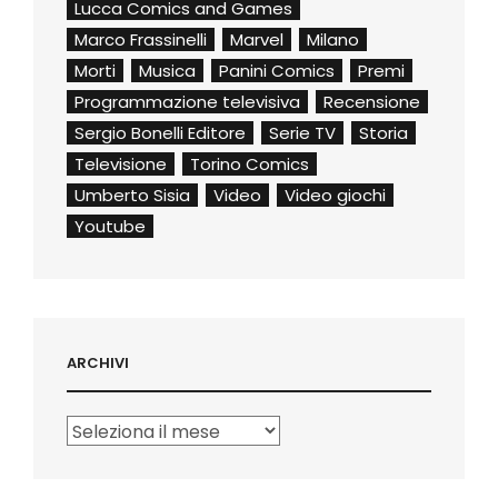
Lucca Comics and Games
Marco Frassinelli
Marvel
Milano
Morti
Musica
Panini Comics
Premi
Programmazione televisiva
Recensione
Sergio Bonelli Editore
Serie TV
Storia
Televisione
Torino Comics
Umberto Sisia
Video
Video giochi
Youtube
ARCHIVI
Archivi