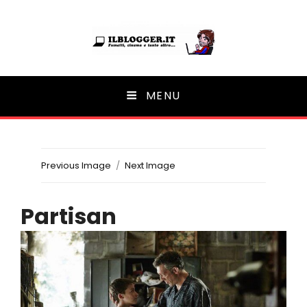
Ilblogger.it
MENU
Il portalino di blog |
Previous Image
Next Image
Partisan