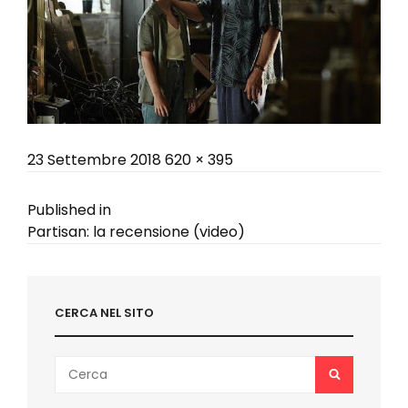
Posted
Full
23 Settembre 2018
620 × 395
on
size
Navigazione
Published in
Partisan: la recensione (video)
articoli
CERCA NEL SITO
Search
SEARCH
for: