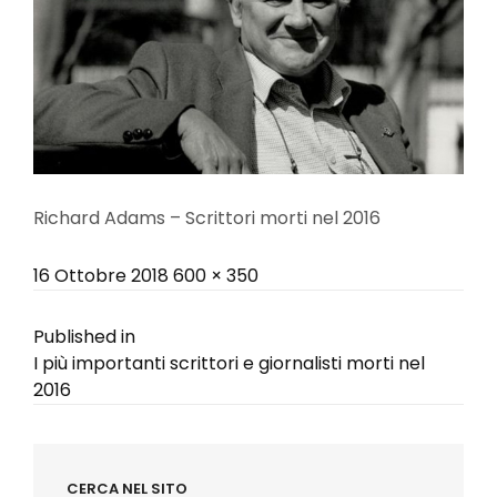
Richard Adams – Scrittori morti nel 2016
Posted
Full
16 Ottobre 2018
600 × 350
on
size
Navigazione
Published in
I più importanti scrittori e giornalisti morti nel
articoli
2016
CERCA NEL SITO