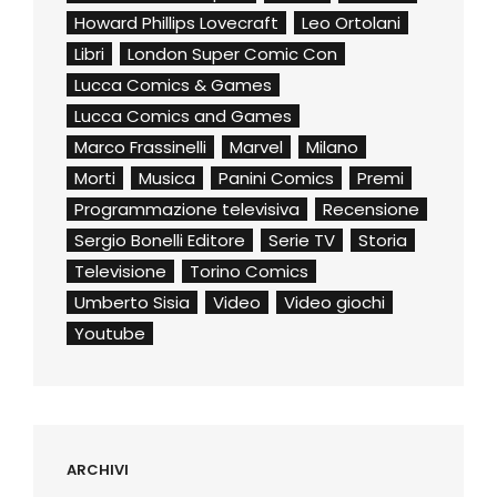
Howard Phillips Lovecraft
Leo Ortolani
Libri
London Super Comic Con
Lucca Comics & Games
Lucca Comics and Games
Marco Frassinelli
Marvel
Milano
Morti
Musica
Panini Comics
Premi
Programmazione televisiva
Recensione
Sergio Bonelli Editore
Serie TV
Storia
Televisione
Torino Comics
Umberto Sisia
Video
Video giochi
Youtube
ARCHIVI