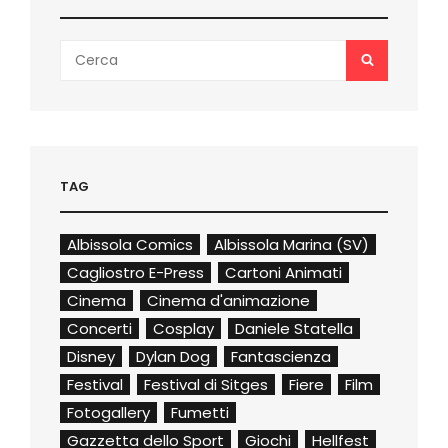
Search
SEARCH
for:
TAG
Albissola Comics
Albissola Marina (SV)
Cagliostro E-Press
Cartoni Animati
Cinema
Cinema d'animazione
Concerti
Cosplay
Daniele Statella
Disney
Dylan Dog
Fantascienza
Festival
Festival di Sitges
Fiere
Film
Fotogallery
Fumetti
Gazzetta dello Sport
Giochi
Hellfest