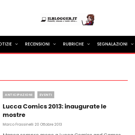
Ilblogger.it
OTIZIE
RECENSIONI
RUBRICHE
SEGNALAZIONI
Il portalino di blog |
Categories
ANTICIPAZIONI
EVENTI
Lucca Comics 2013: inaugurate le
mostre
Posted
Marco Frassinelli
20 Ottobre 2013
On