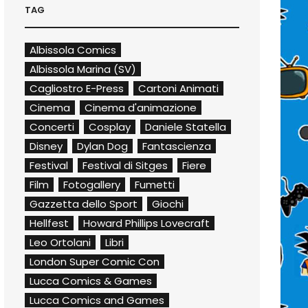
TAG
Albissola Comics
Albissola Marina (SV)
Cagliostro E-Press
Cartoni Animati
Cinema
Cinema d'animazione
Concerti
Cosplay
Daniele Statella
Disney
Dylan Dog
Fantascienza
Festival
Festival di Sitges
Fiere
Film
Fotogallery
Fumetti
Gazzetta dello Sport
Giochi
Hellfest
Howard Phillips Lovecraft
Leo Ortolani
Libri
London Super Comic Con
Lucca Comics & Games
Lucca Comics and Games