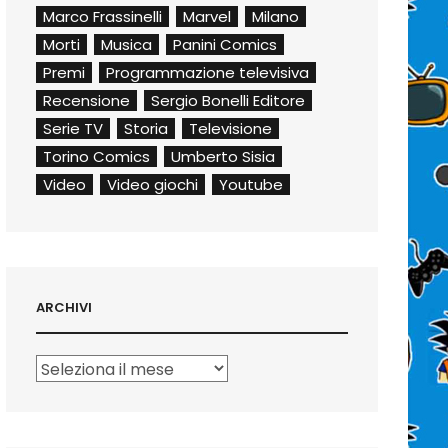
Marco Frassinelli
Marvel
Milano
Morti
Musica
Panini Comics
Premi
Programmazione televisiva
Recensione
Sergio Bonelli Editore
Serie TV
Storia
Televisione
Torino Comics
Umberto Sisia
Video
Video giochi
Youtube
ARCHIVI
Archivi