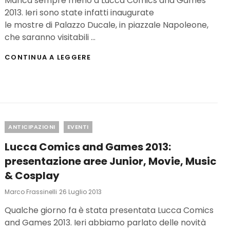
Manca sempre meno a Lucca Comics and Games
2013. Ieri sono state infatti inaugurate
le mostre di Palazzo Ducale, in piazzale Napoleone,
che saranno visitabili …
LUCCA
CONTINUA A LEGGERE
COMICS
2013:
INAUGURATE
LE
MOSTRE
Categories
ANTICIPAZIONI
EVENTI
Lucca Comics and Games 2013:
presentazione aree Junior, Movie, Music
& Cosplay
Posted
Marco Frassinelli
26 Luglio 2013
On
Qualche giorno fa è stata presentata Lucca Comics
and Games 2013. Ieri abbiamo parlato delle novità