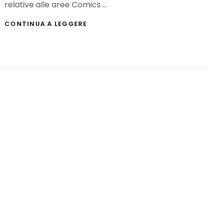
relative alle aree Comics …
LUCCA
CONTINUA A LEGGERE
COMICS
AND
GAMES
2013:
PRESENTAZIONE
AREE
JUNIOR,
MOVIE,
MUSIC
&
COSPLAY