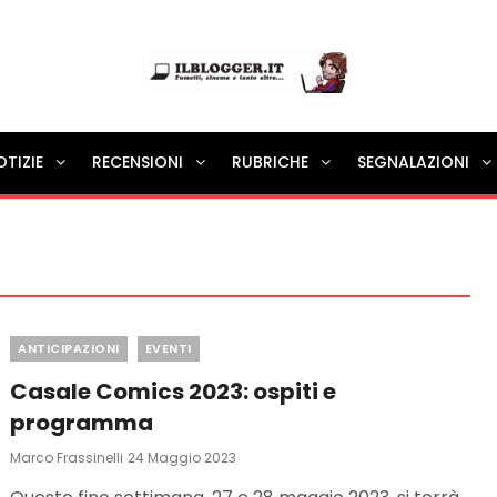
Ilblogger.it
OTIZIE
RECENSIONI
RUBRICHE
SEGNALAZIONI
Il portalino di blog |
Categories
ANTICIPAZIONI
EVENTI
Casale Comics 2023: ospiti e
programma
Posted
Marco Frassinelli
24 Maggio 2023
On