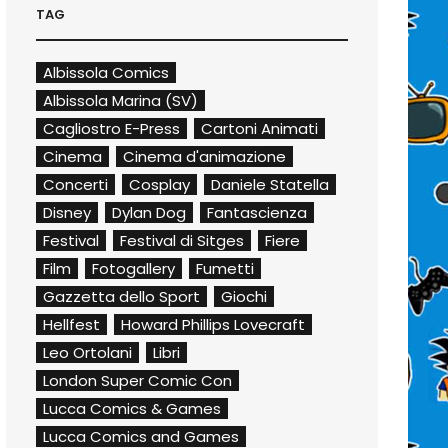
TAG
Albissola Comics
Albissola Marina (SV)
Cagliostro E-Press
Cartoni Animati
Cinema
Cinema d'animazione
Concerti
Cosplay
Daniele Statella
Disney
Dylan Dog
Fantascienza
Festival
Festival di Sitges
Fiere
Film
Fotogallery
Fumetti
Gazzetta dello Sport
Giochi
Hellfest
Howard Phillips Lovecraft
Leo Ortolani
Libri
London Super Comic Con
Lucca Comics & Games
Lucca Comics and Games