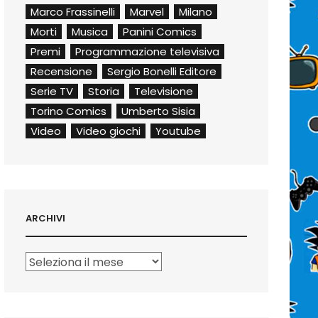
Marco Frassinelli
Marvel
Milano
Morti
Musica
Panini Comics
Premi
Programmazione televisiva
Recensione
Sergio Bonelli Editore
Serie TV
Storia
Televisione
Torino Comics
Umberto Sisia
Video
Video giochi
Youtube
ARCHIVI
Archivi