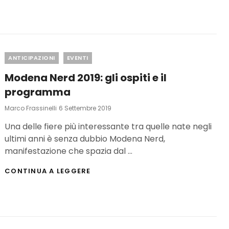
Categories
ANTICIPAZIONI
EVENTI
Modena Nerd 2019: gli ospiti e il
programma
Posted
Marco Frassinelli
6 Settembre 2019
On
Una delle fiere più interessante tra quelle nate negli
ultimi anni è senza dubbio Modena Nerd,
manifestazione che spazia dal …
MODENA
CONTINUA A LEGGERE
NERD
2019:
GLI
OSPITI
E
IL