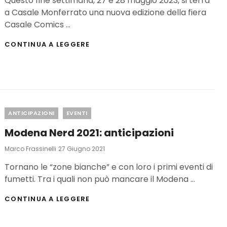
Questo fine settimana, 27 e 28 maggio 2023, si terrà
a Casale Monferrato una nuova edizione della fiera
Casale Comics …
CASALE
CONTINUA A LEGGERE
COMICS
2023:
OSPITI
E
PROGRAMMA
Categories
ANTICIPAZIONI
EVENTI
Modena Nerd 2021: anticipazioni
Posted
Marco Frassinelli
27 Giugno 2021
On
Tornano le “zone bianche” e con loro i primi eventi di
fumetti. Tra i quali non può mancare il Modena …
MODENA
CONTINUA A LEGGERE
NERD
2021:
ANTICIPAZIONI