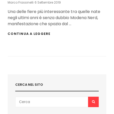
Posted
Marco Frassinelli
6 Settembre 2019
On
Una delle fiere più interessante tra quelle nate
negli ultimi anni è senza dubbio Modena Nerd,
manifestazione che spazia dal …
MODENA
CONTINUA A LEGGERE
NERD
2019:
GLI
OSPITI
E
IL
PROGRAMMA
CERCA NEL SITO
Search
SEARCH
for: