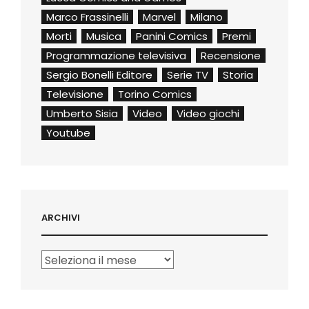
Marco Frassinelli
Marvel
Milano
Morti
Musica
Panini Comics
Premi
Programmazione televisiva
Recensione
Sergio Bonelli Editore
Serie TV
Storia
Televisione
Torino Comics
Umberto Sisia
Video
Video giochi
Youtube
ARCHIVI
Archivi