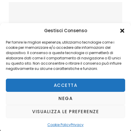
Gestisci Consenso
Per fornire le migliori esperienze, utilizziamo tecnologie come i
cookie per memorizzare e/o accedere alle informazioni del
dispositivo. Il consenso a queste tecnologie ci permetterà di
elaborare dati come il comportamento di navigazione o ID unici
su questo sito. Non acconsentire o ritirare il consenso può influire
negativamente su alcune caratteristiche e funzioni.
ACCETTA
NEGA
VISUALIZZA LE PREFERENZE
Copyright © 2026
Ilblogger.it
. All Rights Reserved.
Privacy
Catch Mag by
Catch Themes
Cookie Policy
Privacy