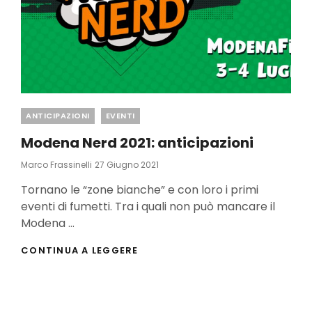
Categories
ANTICIPAZIONI
EVENTI
Modena Nerd 2021: anticipazioni
Posted
Marco Frassinelli
27 Giugno 2021
On
Tornano le “zone bianche” e con loro i primi
eventi di fumetti. Tra i quali non può mancare il
Modena …
MODENA
CONTINUA A LEGGERE
NERD
2021:
ANTICIPAZIONI