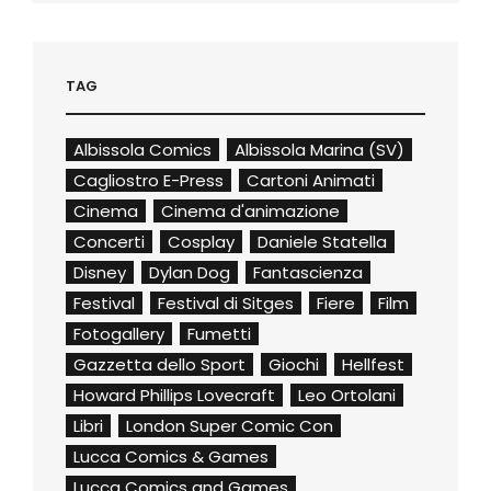
TAG
Albissola Comics
Albissola Marina (SV)
Cagliostro E-Press
Cartoni Animati
Cinema
Cinema d'animazione
Concerti
Cosplay
Daniele Statella
Disney
Dylan Dog
Fantascienza
Festival
Festival di Sitges
Fiere
Film
Fotogallery
Fumetti
Gazzetta dello Sport
Giochi
Hellfest
Howard Phillips Lovecraft
Leo Ortolani
Libri
London Super Comic Con
Lucca Comics & Games
Lucca Comics and Games