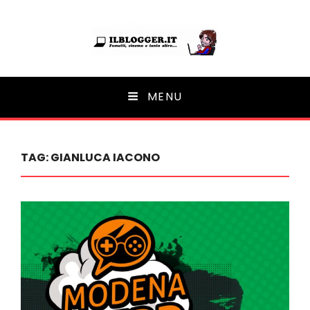
Ilblogger.it
MENU
Il portalino di blog |
TAG:
GIANLUCA IACONO