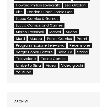
Howard Phillips Lovecraft
Leo Ortolani
Libri
London Super Comic Con
Lucca Comics & Games
Lucca Comics and Games
Marco Frassinelli
Marvel
Milano
Morti
Musica
Panini Comics
Premi
Programmazione televisiva
Recensione
Sergio Bonelli Editore
Serie TV
Storia
Televisione
Torino Comics
Umberto Sisia
Video
Video giochi
Youtube
ARCHIVI