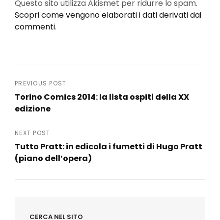
Questo sito utilizza Akismet per ridurre lo spam.
Scopri come vengono elaborati i dati derivati dai
commenti
.
Navigazione
PREVIOUS POST
Torino Comics 2014: la lista ospiti della XX
articoli
edizione
Previous
Post
NEXT POST
Tutto Pratt: in edicola i fumetti di Hugo Pratt
(piano dell’opera)
Next
Post
CERCA NEL SITO