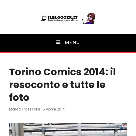
Ilblogger.it
MENU
Il portalino di blog |
Torino Comics 2014: il
resoconto e tutte le
foto
Posted
Marco Frassinelli
15 Aprile 2014
On