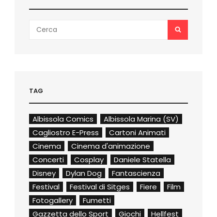
Search
SEARCH
for:
TAG
Albissola Comics
Albissola Marina (SV)
Cagliostro E-Press
Cartoni Animati
Cinema
Cinema d'animazione
Concerti
Cosplay
Daniele Statella
Disney
Dylan Dog
Fantascienza
Festival
Festival di Sitges
Fiere
Film
Fotogallery
Fumetti
Gazzetta dello Sport
Giochi
Hellfest