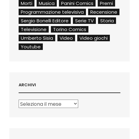
Morti
Musica
Panini Comics
Premi
Programmazione televisiva
Recensione
Sergio Bonelli Editore
Serie TV
Storia
Televisione
Torino Comics
Umberto Sisia
Video
Video giochi
Youtube
ARCHIVI
Archivi