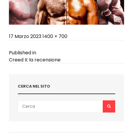
Posted
Full
17 Marzo 2023
1400 × 700
on
size
Navigazione
Published in
Creed II: la recensione
articoli
CERCA NEL SITO
Search
SEARCH
for: