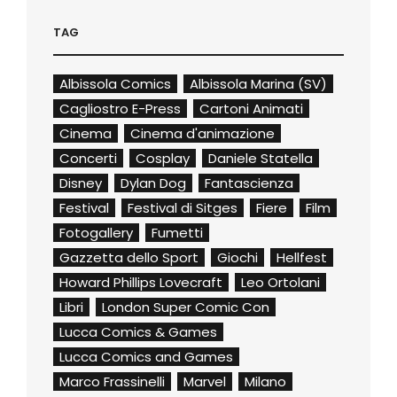
TAG
Albissola Comics
Albissola Marina (SV)
Cagliostro E-Press
Cartoni Animati
Cinema
Cinema d'animazione
Concerti
Cosplay
Daniele Statella
Disney
Dylan Dog
Fantascienza
Festival
Festival di Sitges
Fiere
Film
Fotogallery
Fumetti
Gazzetta dello Sport
Giochi
Hellfest
Howard Phillips Lovecraft
Leo Ortolani
Libri
London Super Comic Con
Lucca Comics & Games
Lucca Comics and Games
Marco Frassinelli
Marvel
Milano