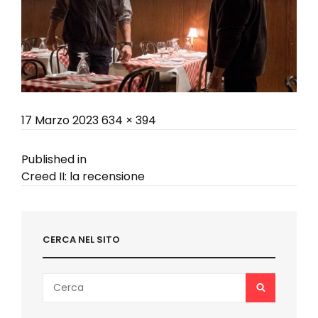
Posted
Full
17 Marzo 2023
634 × 394
on
size
Navigazione
Published in
Creed II: la recensione
articoli
CERCA NEL SITO
Search
SEARCH
for: