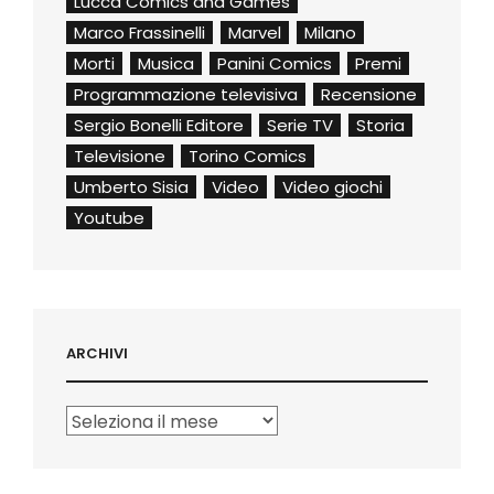
Lucca Comics and Games
Marco Frassinelli
Marvel
Milano
Morti
Musica
Panini Comics
Premi
Programmazione televisiva
Recensione
Sergio Bonelli Editore
Serie TV
Storia
Televisione
Torino Comics
Umberto Sisia
Video
Video giochi
Youtube
ARCHIVI
Archivi