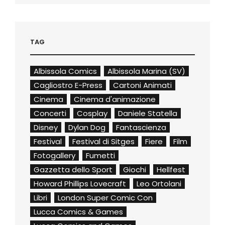
TAG
Albissola Comics
Albissola Marina (SV)
Cagliostro E-Press
Cartoni Animati
Cinema
Cinema d'animazione
Concerti
Cosplay
Daniele Statella
Disney
Dylan Dog
Fantascienza
Festival
Festival di Sitges
Fiere
Film
Fotogallery
Fumetti
Gazzetta dello Sport
Giochi
Hellfest
Howard Phillips Lovecraft
Leo Ortolani
Libri
London Super Comic Con
Lucca Comics & Games