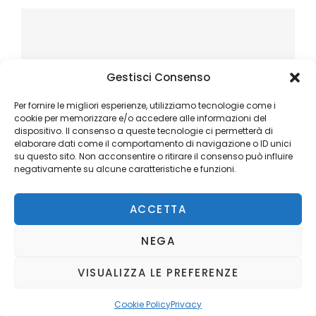
Gestisci Consenso
Per fornire le migliori esperienze, utilizziamo tecnologie come i
cookie per memorizzare e/o accedere alle informazioni del
dispositivo. Il consenso a queste tecnologie ci permetterà di
elaborare dati come il comportamento di navigazione o ID unici
su questo sito. Non acconsentire o ritirare il consenso può influire
negativamente su alcune caratteristiche e funzioni.
ACCETTA
NEGA
VISUALIZZA LE PREFERENZE
Copyright © 2026
Ilblogger.it
. All Rights Reserved.
Privacy
Catch Mag by
Catch Themes
Cookie Policy
Privacy