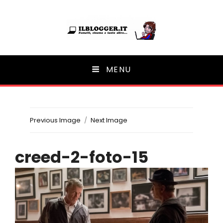
Ilblogger.it
MENU
Il portalino di blog |
Previous Image
Next Image
creed-2-foto-15