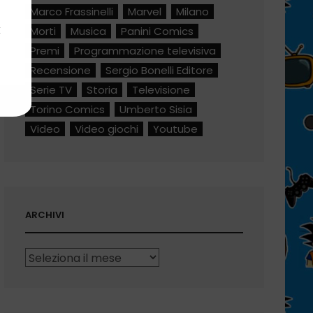
Marco Frassinelli
Marvel
Milano
k
Morti
Musica
Panini Comics
Premi
Programmazione televisiva
Recensione
Sergio Bonelli Editore
Serie TV
Storia
Televisione
Torino Comics
Umberto Sisia
Video
Video giochi
Youtube
ARCHIVI
Archivi