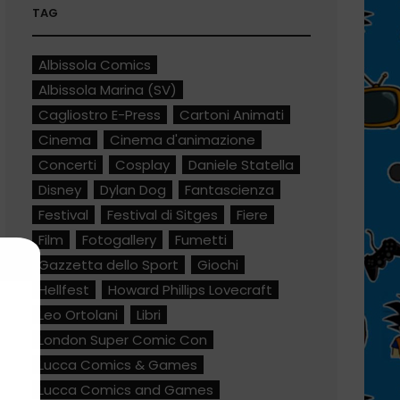
TAG
Albissola Comics
Albissola Marina (SV)
Cagliostro E-Press
Cartoni Animati
Cinema
Cinema d'animazione
Concerti
Cosplay
Daniele Statella
Disney
Dylan Dog
Fantascienza
Festival
Festival di Sitges
Fiere
Film
Fotogallery
Fumetti
Gazzetta dello Sport
Giochi
Hellfest
Howard Phillips Lovecraft
Leo Ortolani
Libri
London Super Comic Con
Lucca Comics & Games
Lucca Comics and Games