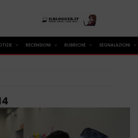
Ilblogger.it
OTIZIE
RECENSIONI
RUBRICHE
SEGNALAZIONI
Il portalino di blog |
14