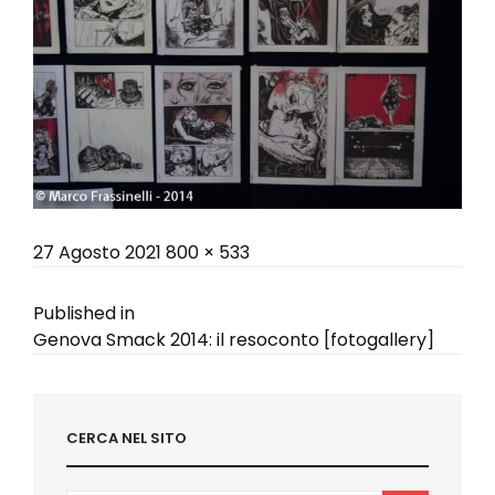
Posted
Full
27 Agosto 2021
800 × 533
on
size
Navigazione
Published in
Genova Smack 2014: il resoconto [fotogallery]
articoli
CERCA NEL SITO