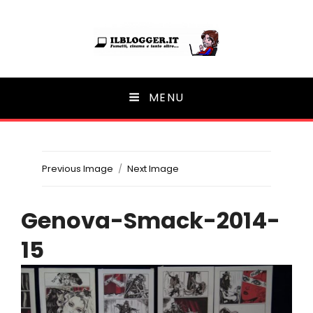
Ilblogger.it
MENU
Il portalino di blog |
Previous Image
Next Image
Genova-Smack-2014-
15