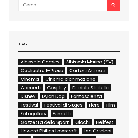
Search
SEARCH
for:
TAG
Albissola Comics
Albissola Marina (SV)
Cagliostro E-Press
Cartoni Animati
Cinema
Cinema d'animazione
Concerti
Cosplay
Daniele Statella
Disney
Dylan Dog
Fantascienza
Festival
Festival di Sitges
Fiere
Film
Fotogallery
Fumetti
Gazzetta dello Sport
Giochi
Hellfest
Howard Phillips Lovecraft
Leo Ortolani