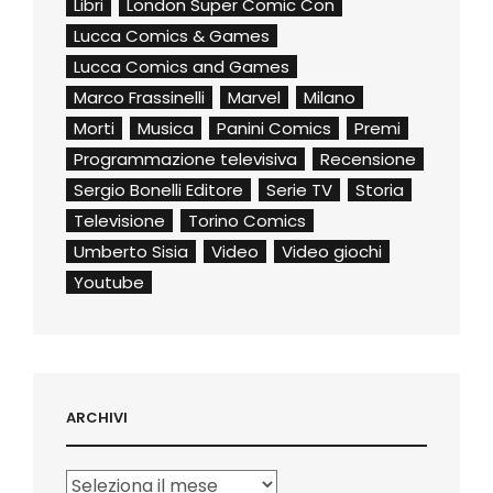
Libri
London Super Comic Con
Lucca Comics & Games
Lucca Comics and Games
Marco Frassinelli
Marvel
Milano
Morti
Musica
Panini Comics
Premi
Programmazione televisiva
Recensione
Sergio Bonelli Editore
Serie TV
Storia
Televisione
Torino Comics
Umberto Sisia
Video
Video giochi
Youtube
ARCHIVI
Archivi