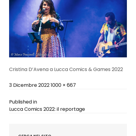
Cristina D’Avena a Lucca Comics & Games 2022
Posted
Full
3 Dicembre 2022
1000 × 667
on
size
Navigazione
Published in
Lucca Comics 2022: il reportage
articoli