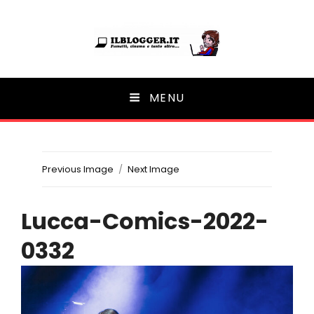
Ilblogger.it
MENU
Il portalino di blog |
Previous Image
Next Image
Lucca-Comics-2022-
0332