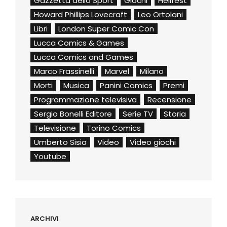
Gazzetta dello Sport
Giochi
Hellfest
Howard Phillips Lovecraft
Leo Ortolani
Libri
London Super Comic Con
Lucca Comics & Games
Lucca Comics and Games
Marco Frassinelli
Marvel
Milano
Morti
Musica
Panini Comics
Premi
Programmazione televisiva
Recensione
Sergio Bonelli Editore
Serie TV
Storia
Televisione
Torino Comics
Umberto Sisia
Video
Video giochi
Youtube
ARCHIVI