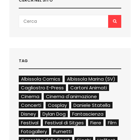
CERCA NEL SITO
Search
SEARCH
for:
TAG
Albissola Comics
Albissola Marina (SV)
Cagliostro E-Press
Cartoni Animati
Cinema
Cinema d'animazione
Concerti
Cosplay
Daniele Statella
Disney
Dylan Dog
Fantascienza
Festival
Festival di Sitges
Fiere
Film
Fotogallery
Fumetti