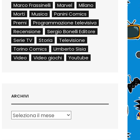
Marco Frassinelli
Marvel
Milano
Morti
Musica
Panini Comics
Premi
Programmazione televisiva
Recensione
Sergio Bonelli Editore
Serie TV
Storia
Televisione
Torino Comics
Umberto Sisia
Video
Video giochi
Youtube
ARCHIVI
Archivi