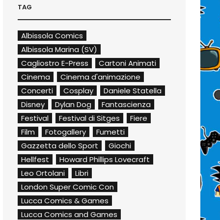
TAG
Albissola Comics
Albissola Marina (SV)
Cagliostro E-Press
Cartoni Animati
Cinema
Cinema d'animazione
Concerti
Cosplay
Daniele Statella
Disney
Dylan Dog
Fantascienza
Festival
Festival di Sitges
Fiere
Film
Fotogallery
Fumetti
Gazzetta dello Sport
Giochi
Hellfest
Howard Phillips Lovecraft
Leo Ortolani
Libri
London Super Comic Con
Lucca Comics & Games
Lucca Comics and Games