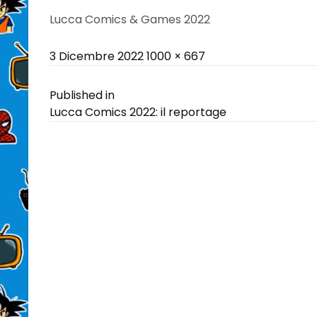
Lucca Comics & Games 2022
Posted
Full
3 Dicembre 2022
1000 × 667
on
size
Navigazione
Published in
Lucca Comics 2022: il reportage
articoli