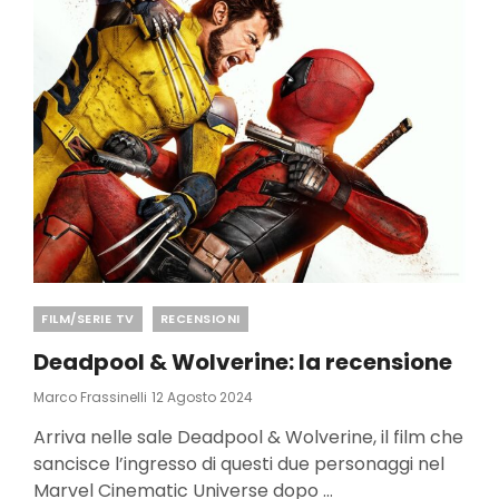
IN
OCCIDENTE
Categories
FILM/SERIE TV
RECENSIONI
Deadpool & Wolverine: la recensione
Posted
Marco Frassinelli
12 Agosto 2024
On
Arriva nelle sale Deadpool & Wolverine, il film che
sancisce l’ingresso di questi due personaggi nel
Marvel Cinematic Universe dopo …