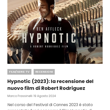
Categories
FILM/SERIE TV
RECENSIONI
Hypnotic (2023): la recensione del
nuovo film di Robert Rodriguez
Posted
Marco Frassinelli
19 Agosto 2024
On
Nel corso del Festival di Cannes 2023 è stato