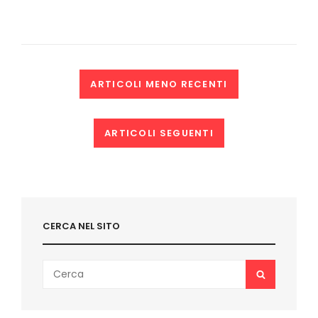
DE
DODIN
BOUFFANT
(2023):
RECENSIONE
DEL
Navigazione
ARTICOLI MENO RECENTI
FILM
DI
articoli
TRAN
AHN
ARTICOLI SEGUENTI
HUNG
CERCA NEL SITO
Search
SEARCH
for: