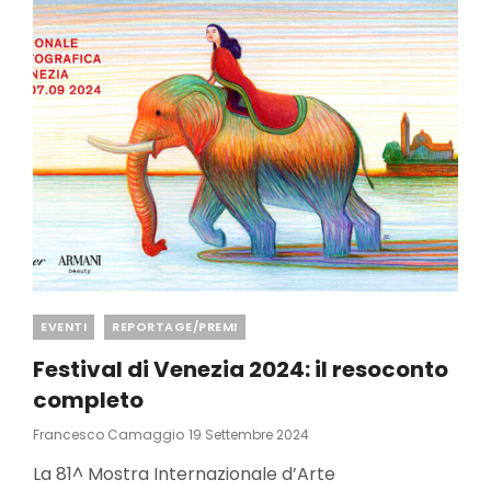
Categories
EVENTI
REPORTAGE/PREMI
Festival di Venezia 2024: il resoconto
completo
Posted
Francesco Camaggio
19 Settembre 2024
On
La 81^ Mostra Internazionale d’Arte