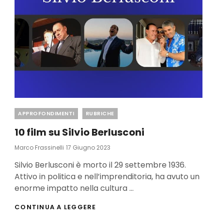
Categories
APPROFONDIMENTI
RUBRICHE
10 film su Silvio Berlusconi
Posted
Marco Frassinelli
17 Giugno 2023
On
Silvio Berlusconi è morto il 29 settembre 1936.
Attivo in politica e nell’imprenditoria, ha avuto un
enorme impatto nella cultura …
10
CONTINUA A LEGGERE
FILM