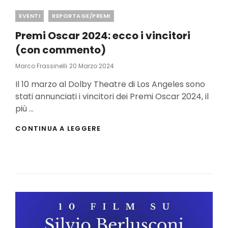
Categories
EVENTI
REPORTAGE/PREMI
Premi Oscar 2024: ecco i vincitori
(con commento)
Posted
Marco Frassinelli
20 Marzo 2024
On
Il 10 marzo al Dolby Theatre di Los Angeles sono
stati annunciati i vincitori dei Premi Oscar 2024, il
più …
PREMI
CONTINUA A LEGGERE
OSCAR
2024:
ECCO
I
VINCITORI
(CON
COMMENTO)