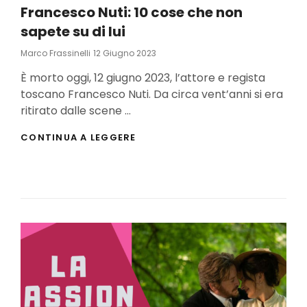
Francesco Nuti: 10 cose che non
sapete su di lui
Posted
Marco Frassinelli
12 Giugno 2023
On
È morto oggi, 12 giugno 2023, l’attore e regista
toscano Francesco Nuti. Da circa vent’anni si era
ritirato dalle scene …
FRANCESCO
CONTINUA A LEGGERE
NUTI:
10
COSE
CHE
NON
SAPETE
SU
DI
LUI