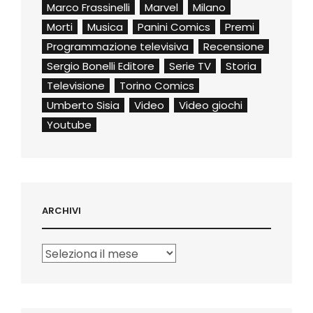
Marco Frassinelli
Marvel
Milano
Morti
Musica
Panini Comics
Premi
Programmazione televisiva
Recensione
Sergio Bonelli Editore
Serie TV
Storia
Televisione
Torino Comics
Umberto Sisia
Video
Video giochi
Youtube
ARCHIVI
Archivi