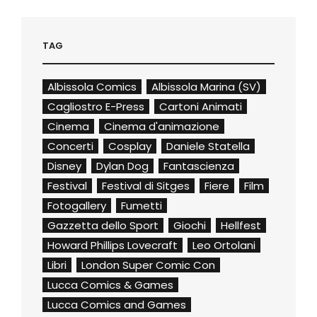
TAG
Albissola Comics
Albissola Marina (SV)
Cagliostro E-Press
Cartoni Animati
Cinema
Cinema d'animazione
Concerti
Cosplay
Daniele Statella
Disney
Dylan Dog
Fantascienza
Festival
Festival di Sitges
Fiere
Film
Fotogallery
Fumetti
Gazzetta dello Sport
Giochi
Hellfest
Howard Phillips Lovecraft
Leo Ortolani
Libri
London Super Comic Con
Lucca Comics & Games
Lucca Comics and Games