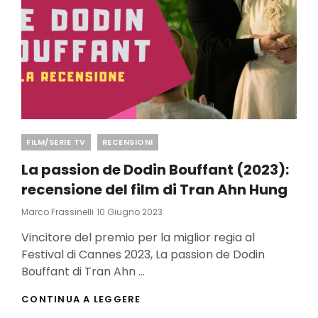
Categories
FILM/SERIE TV
RECENSIONI
La passion de Dodin Bouffant (2023):
recensione del film di Tran Ahn Hung
Posted
Marco Frassinelli
10 Giugno 2023
On
Vincitore del premio per la miglior regia al
Festival di Cannes 2023, La passion de Dodin
Bouffant di Tran Ahn …
LA
CONTINUA A LEGGERE
PASSION