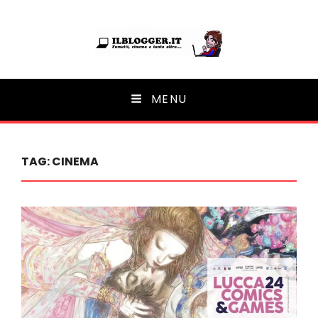
Ilblogger.it
MENU
Il portalino di blog |
TAG:
CINEMA