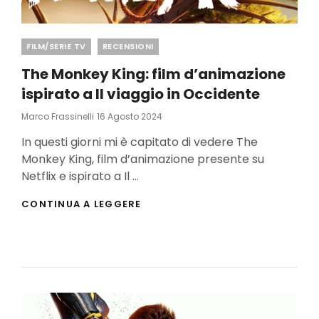
Categories
FILM/SERIE TV
RECENSIONI
The Monkey King: film d’animazione
ispirato a Il viaggio in Occidente
Posted
Marco Frassinelli
16 Agosto 2024
On
In questi giorni mi è capitato di vedere The
Monkey King, film d’animazione presente su
Netflix e ispirato a Il …
THE
CONTINUA A LEGGERE
MONKEY
KING:
FILM
D’ANIMAZIONE
ISPIRATO
A
IL
VIAGGIO