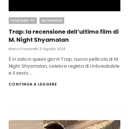
Categories
FILM/SERIE TV
RECENSIONI
Trap: la recensione dell’ultimo film di
M. Night Shyamalan
Posted
Marco Frassinelli
21 Agosto 2024
On
È in sala in questi giorni Trap, nuova pellicola di M.
Night Shyamalan, celebre regista di Unbreakable
e Il sesto …
TRAP:
CONTINUA A LEGGERE
LA
RECENSIONE
DELL’ULTIMO
FILM
DI
M.
NIGHT
SHYAMALAN