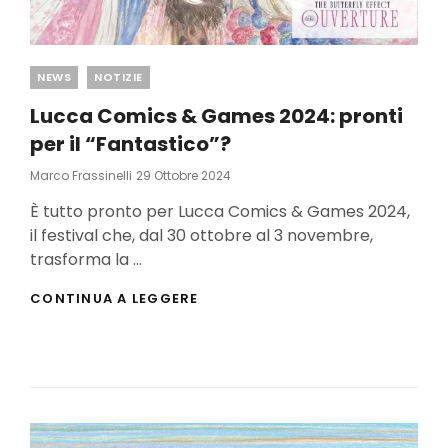
Categories
NEWS
NOTIZIE
Lucca Comics & Games 2024: pronti
per il “Fantastico”?
Posted
Marco Frassinelli
29 Ottobre 2024
On
È tutto pronto per Lucca Comics & Games 2024,
il festival che, dal 30 ottobre al 3 novembre,
trasforma la …
LUCCA
CONTINUA A LEGGERE
COMICS
&
GAMES
2024:
PRONTI
PER
IL
“FANTASTICO”?