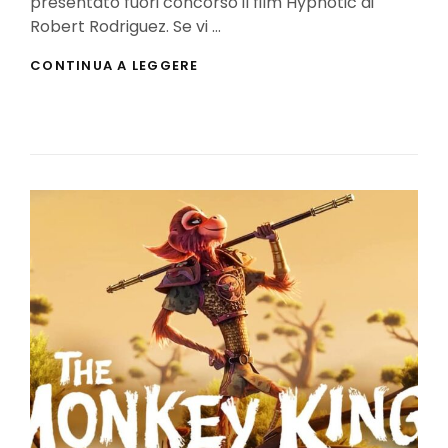
presentato fuori concorso il film Hypnotic di
Robert Rodriguez. Se vi …
HYPNOTIC
CONTINUA A LEGGERE
(2023):
LA
RECENSIONE
DEL
NUOVO
FILM
DI
ROBERT
RODRIGUEZ